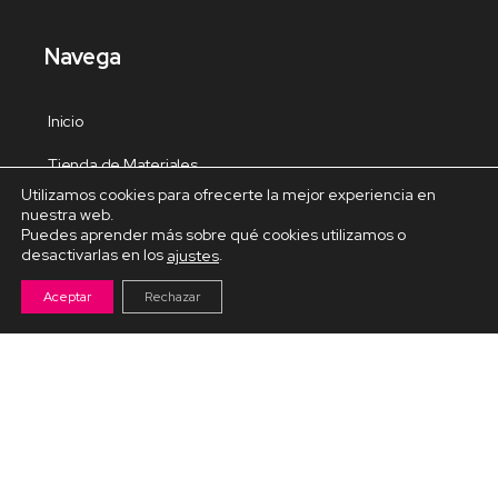
Navega
Inicio
Tienda de Materiales
Utilizamos cookies para ofrecerte la mejor experiencia en
Panel de estudio
nuestra web.
Puedes aprender más sobre qué cookies utilizamos o
Contacto
desactivarlas en los
.
ajustes
Aceptar
Rechazar
Cursos Destacados
Curso de Goma Eva práctico
Arteva – Emprende con Goma Eva