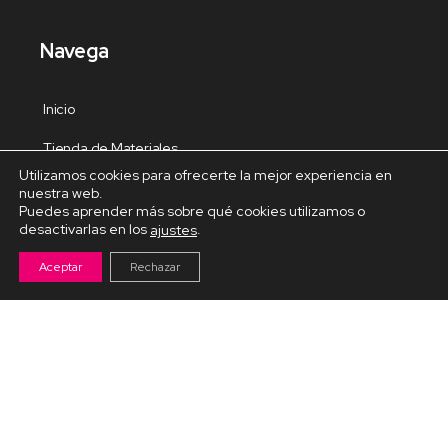
Navega
Inicio
Tienda de Materiales
Utilizamos cookies para ofrecerte la mejor experiencia en
Panel de estudio
nuestra web.
Puedes aprender más sobre qué cookies utilizamos o
Contacto
desactivarlas en los
.
ajustes
Aceptar
Rechazar
Cursos Destacados
Curso de Goma Eva práctico
Arteva – Emprende con Goma Eva