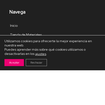
Navega
Inicio
Tienda de Materiales
Utilizamos cookies para ofrecerte la mejor experiencia en
Panel de estudio
nuestra web.
Puedes aprender más sobre qué cookies utilizamos o
Contacto
desactivarlas en los
.
ajustes
Aceptar
Rechazar
Cursos Destacados
Curso de Goma Eva práctico
Arteva – Emprende con Goma Eva