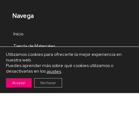
Navega
Inicio
Tienda de Materiales
Utilizamos cookies para ofrecerte la mejor experiencia en
Panel de estudio
nuestra web.
Puedes aprender más sobre qué cookies utilizamos o
Contacto
desactivarlas en los
.
ajustes
Aceptar
Rechazar
Cursos Destacados
Curso de Goma Eva práctico
Arteva – Emprende con Goma Eva