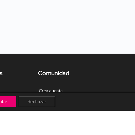
s
Comunidad
Crea cuenta
ptar
Rechazar
Tienda de Materiales
Mis pagos
Muro