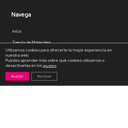
Navega
Inicio
Tienda de Materiales
Utilizamos cookies para ofrecerte la mejor experiencia en
Panel de estudio
nuestra web.
Puedes aprender más sobre qué cookies utilizamos o
Contacto
desactivarlas en los
.
ajustes
Aceptar
Rechazar
Cursos Destacados
Curso de Goma Eva práctico
Arteva – Emprende con Goma Eva