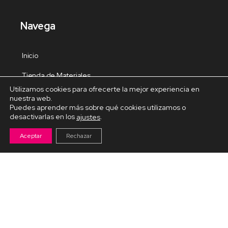
Navega
Inicio
Tienda de Materiales
Utilizamos cookies para ofrecerte la mejor experiencia en
Panel de estudio
nuestra web.
Puedes aprender más sobre qué cookies utilizamos o
Contacto
desactivarlas en los
.
ajustes
Aceptar
Rechazar
Cursos Destacados
Curso de Goma Eva práctico
Arteva – Emprende con Goma Eva