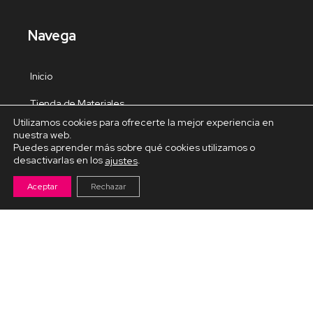
Navega
Inicio
Tienda de Materiales
Utilizamos cookies para ofrecerte la mejor experiencia en
Panel de estudio
nuestra web.
Puedes aprender más sobre qué cookies utilizamos o
Contacto
desactivarlas en los
.
ajustes
Aceptar
Rechazar
Cursos Destacados
Curso de Goma Eva práctico
Arteva – Emprende con Goma Eva