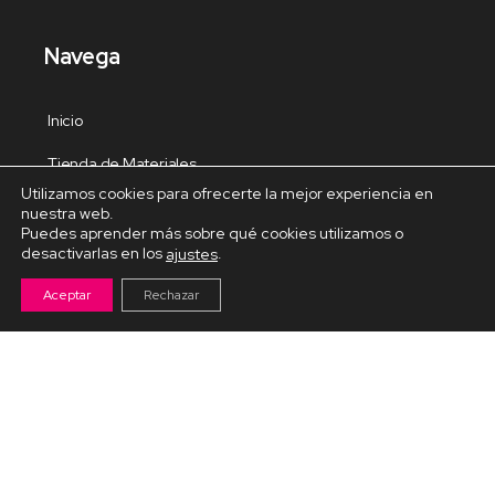
Navega
Inicio
Tienda de Materiales
Utilizamos cookies para ofrecerte la mejor experiencia en
Panel de estudio
nuestra web.
Puedes aprender más sobre qué cookies utilizamos o
Contacto
desactivarlas en los
.
ajustes
Aceptar
Rechazar
Cursos Destacados
Curso de Goma Eva práctico
Arteva – Emprende con Goma Eva