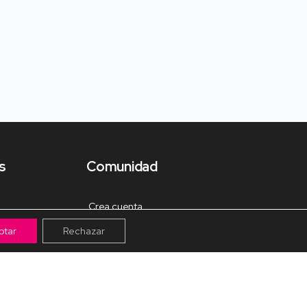
s
Comunidad
Crea cuenta
ptar
Rechazar
Tienda de Materiales
Mis pagos
Muro