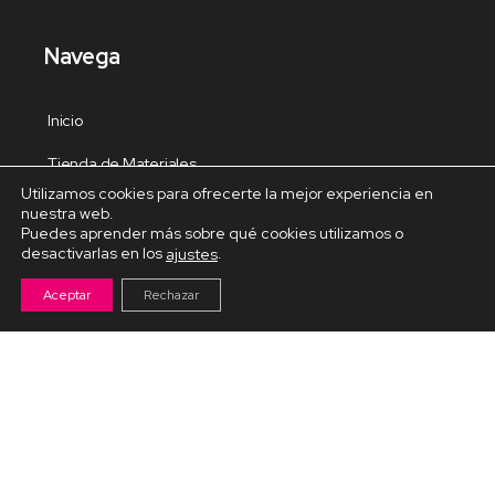
Navega
Inicio
Tienda de Materiales
Utilizamos cookies para ofrecerte la mejor experiencia en
Panel de estudio
nuestra web.
Puedes aprender más sobre qué cookies utilizamos o
Contacto
desactivarlas en los
.
ajustes
Aceptar
Rechazar
Cursos Destacados
Curso de Goma Eva práctico
Arteva – Emprende con Goma Eva