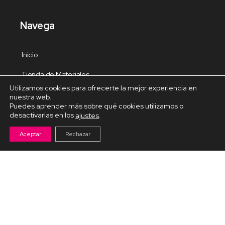
Navega
Inicio
Tienda de Materiales
Utilizamos cookies para ofrecerte la mejor experiencia en
Panel de estudio
nuestra web.
Puedes aprender más sobre qué cookies utilizamos o
Contacto
desactivarlas en los
.
ajustes
Aceptar
Rechazar
Cursos Destacados
Curso de Goma Eva práctico
Arteva – Emprende con Goma Eva