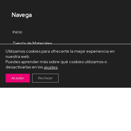
Navega
Inicio
Tienda de Materiales
Utilizamos cookies para ofrecerte la mejor experiencia en
Panel de estudio
nuestra web.
Puedes aprender más sobre qué cookies utilizamos o
Contacto
desactivarlas en los
.
ajustes
Aceptar
Rechazar
Cursos Destacados
Curso de Goma Eva práctico
Arteva – Emprende con Goma Eva