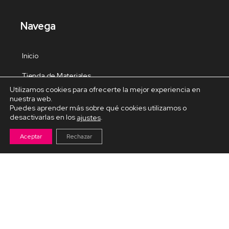
Navega
Inicio
Tienda de Materiales
Utilizamos cookies para ofrecerte la mejor experiencia en
Panel de estudio
nuestra web.
Puedes aprender más sobre qué cookies utilizamos o
Contacto
desactivarlas en los
.
ajustes
Aceptar
Rechazar
Cursos Destacados
Curso de Goma Eva práctico
Arteva – Emprende con Goma Eva