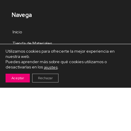
Navega
Inicio
Tienda de Materiales
Utilizamos cookies para ofrecerte la mejor experiencia en
Panel de estudio
nuestra web.
Puedes aprender más sobre qué cookies utilizamos o
Contacto
desactivarlas en los
.
ajustes
Aceptar
Rechazar
Cursos Destacados
Curso de Goma Eva práctico
Arteva – Emprende con Goma Eva