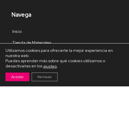
Navega
Inicio
Tienda de Materiales
Utilizamos cookies para ofrecerte la mejor experiencia en
Panel de estudio
nuestra web.
Puedes aprender más sobre qué cookies utilizamos o
Contacto
desactivarlas en los
.
ajustes
Aceptar
Rechazar
Cursos Destacados
Curso de Goma Eva práctico
Arteva – Emprende con Goma Eva