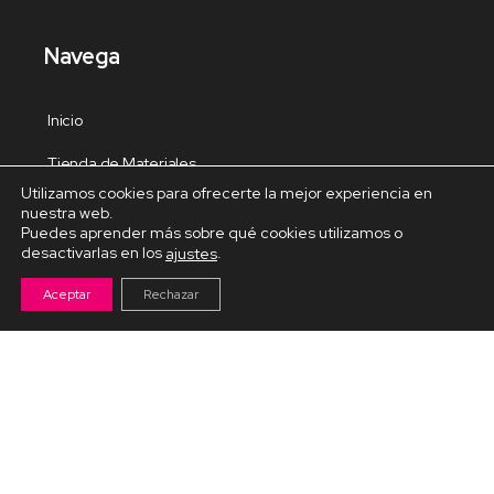
Navega
Inicio
Tienda de Materiales
Utilizamos cookies para ofrecerte la mejor experiencia en
Panel de estudio
nuestra web.
Puedes aprender más sobre qué cookies utilizamos o
Contacto
desactivarlas en los
.
ajustes
Aceptar
Rechazar
Cursos Destacados
Curso de Goma Eva práctico
Arteva – Emprende con Goma Eva