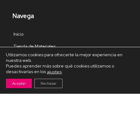
Navega
Inicio
Tienda de Materiales
Utilizamos cookies para ofrecerte la mejor experiencia en
Panel de estudio
nuestra web.
Puedes aprender más sobre qué cookies utilizamos o
Contacto
desactivarlas en los
.
ajustes
Aceptar
Rechazar
Cursos Destacados
Curso de Goma Eva práctico
Arteva – Emprende con Goma Eva