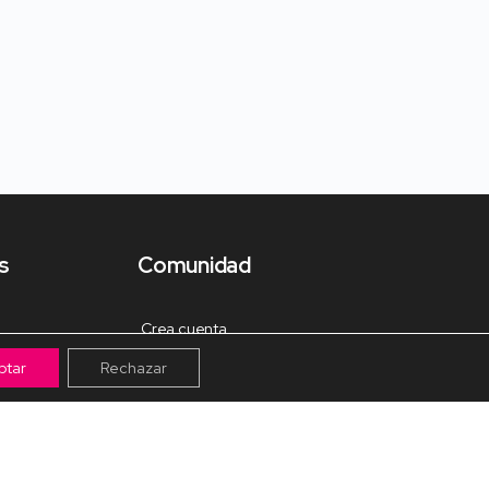
s
Comunidad
Crea cuenta
ptar
Rechazar
Tienda de Materiales
Mis pagos
Muro