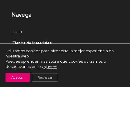
Navega
Inicio
Tienda de Materiales
Utilizamos cookies para ofrecerte la mejor experiencia en
Panel de estudio
nuestra web.
Puedes aprender más sobre qué cookies utilizamos o
Contacto
desactivarlas en los
.
ajustes
Aceptar
Rechazar
Cursos Destacados
Curso de Goma Eva práctico
Arteva – Emprende con Goma Eva