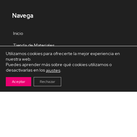
Navega
Inicio
Tienda de Materiales
Utilizamos cookies para ofrecerte la mejor experiencia en
Panel de estudio
nuestra web.
Puedes aprender más sobre qué cookies utilizamos o
Contacto
desactivarlas en los
.
ajustes
Aceptar
Rechazar
Cursos Destacados
Curso de Goma Eva práctico
Arteva – Emprende con Goma Eva