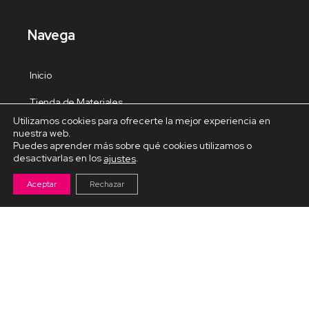
Navega
Inicio
Tienda de Materiales
Utilizamos cookies para ofrecerte la mejor experiencia en
Panel de estudio
nuestra web.
Puedes aprender más sobre qué cookies utilizamos o
Contacto
desactivarlas en los
.
ajustes
Aceptar
Rechazar
Cursos Destacados
Curso de Goma Eva práctico
Arteva – Emprende con Goma Eva