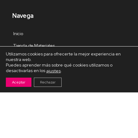
Navega
Inicio
Tienda de Materiales
Utilizamos cookies para ofrecerte la mejor experiencia en
Panel de estudio
nuestra web.
Puedes aprender más sobre qué cookies utilizamos o
Contacto
desactivarlas en los
.
ajustes
Aceptar
Rechazar
Cursos Destacados
Curso de Goma Eva práctico
Arteva – Emprende con Goma Eva