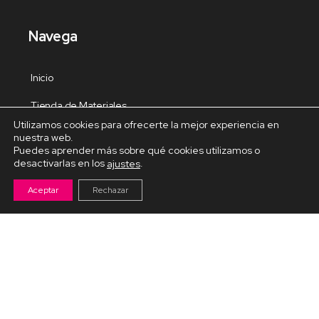
Navega
Inicio
Tienda de Materiales
Utilizamos cookies para ofrecerte la mejor experiencia en
Panel de estudio
nuestra web.
Puedes aprender más sobre qué cookies utilizamos o
Contacto
desactivarlas en los
.
ajustes
Aceptar
Rechazar
Cursos Destacados
Curso de Goma Eva práctico
Arteva – Emprende con Goma Eva