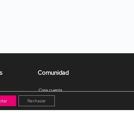
s
Comunidad
Crea cuenta
ptar
Rechazar
Tienda de Materiales
Mis pagos
Muro