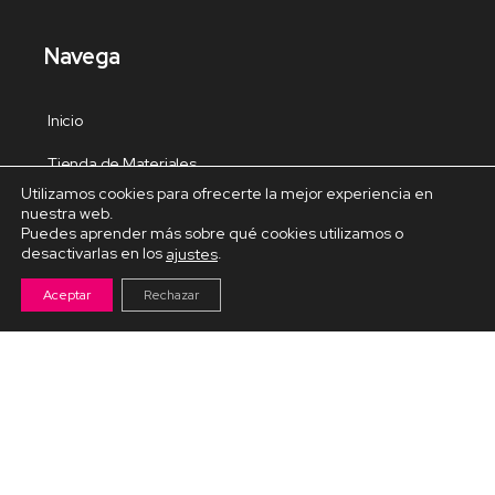
Navega
Inicio
Tienda de Materiales
Utilizamos cookies para ofrecerte la mejor experiencia en
Panel de estudio
nuestra web.
Puedes aprender más sobre qué cookies utilizamos o
Contacto
desactivarlas en los
.
ajustes
Aceptar
Rechazar
Cursos Destacados
Curso de Goma Eva práctico
Arteva – Emprende con Goma Eva