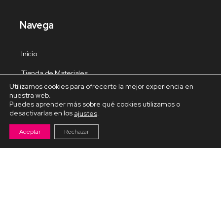
Navega
Inicio
Tienda de Materiales
Utilizamos cookies para ofrecerte la mejor experiencia en
Panel de estudio
nuestra web.
Puedes aprender más sobre qué cookies utilizamos o
Contacto
desactivarlas en los
.
ajustes
Aceptar
Rechazar
Cursos Destacados
Curso de Goma Eva práctico
Arteva – Emprende con Goma Eva