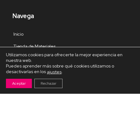
Navega
Inicio
Tienda de Materiales
Utilizamos cookies para ofrecerte la mejor experiencia en
Panel de estudio
nuestra web.
Puedes aprender más sobre qué cookies utilizamos o
Contacto
desactivarlas en los
.
ajustes
Aceptar
Rechazar
Cursos Destacados
Curso de Goma Eva práctico
Arteva – Emprende con Goma Eva