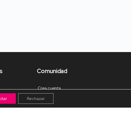
s
Comunidad
Crea cuenta
ptar
Rechazar
Tienda de Materiales
Mis pagos
Muro