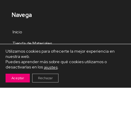
Navega
Inicio
Tienda de Materiales
Utilizamos cookies para ofrecerte la mejor experiencia en
Panel de estudio
nuestra web.
Puedes aprender más sobre qué cookies utilizamos o
Contacto
desactivarlas en los
.
ajustes
Aceptar
Rechazar
Cursos Destacados
Curso de Goma Eva práctico
Arteva – Emprende con Goma Eva