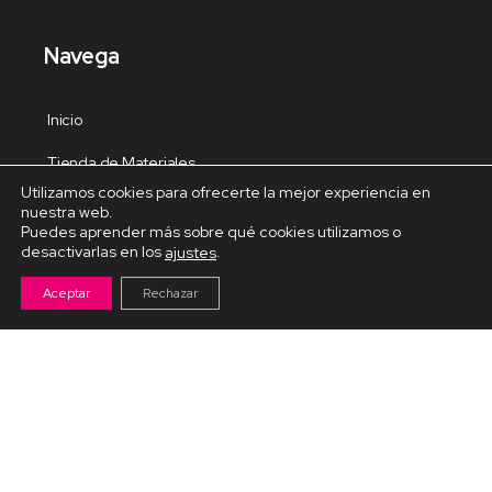
Navega
Inicio
Tienda de Materiales
Utilizamos cookies para ofrecerte la mejor experiencia en
Panel de estudio
nuestra web.
Puedes aprender más sobre qué cookies utilizamos o
Contacto
desactivarlas en los
.
ajustes
Aceptar
Rechazar
Cursos Destacados
Curso de Goma Eva práctico
Arteva – Emprende con Goma Eva