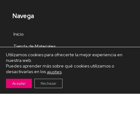
Navega
Inicio
Tienda de Materiales
Utilizamos cookies para ofrecerte la mejor experiencia en
Panel de estudio
nuestra web.
Puedes aprender más sobre qué cookies utilizamos o
Contacto
desactivarlas en los
.
ajustes
Aceptar
Rechazar
Cursos Destacados
Curso de Goma Eva práctico
Arteva – Emprende con Goma Eva