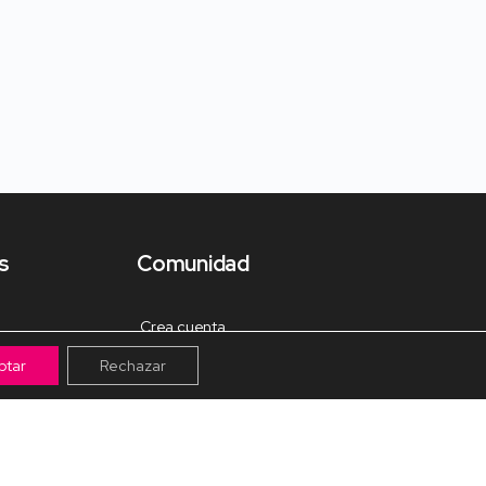
s
Comunidad
Crea cuenta
ptar
Rechazar
Tienda de Materiales
Mis pagos
Muro