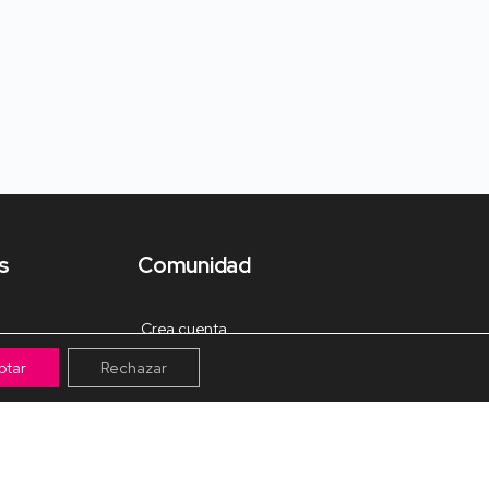
s
Comunidad
Crea cuenta
ptar
Rechazar
Tienda de Materiales
Mis pagos
Muro