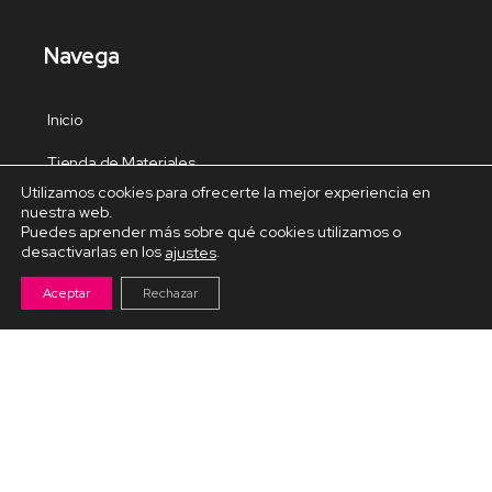
Navega
Inicio
Tienda de Materiales
Utilizamos cookies para ofrecerte la mejor experiencia en
Panel de estudio
nuestra web.
Puedes aprender más sobre qué cookies utilizamos o
Contacto
desactivarlas en los
.
ajustes
Aceptar
Rechazar
Cursos Destacados
Curso de Goma Eva práctico
Arteva – Emprende con Goma Eva