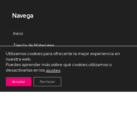
Navega
Inicio
Tienda de Materiales
Utilizamos cookies para ofrecerte la mejor experiencia en
Panel de estudio
nuestra web.
Puedes aprender más sobre qué cookies utilizamos o
Contacto
desactivarlas en los
.
ajustes
Aceptar
Rechazar
Cursos Destacados
Curso de Goma Eva práctico
Arteva – Emprende con Goma Eva