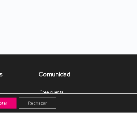
s
Comunidad
Crea cuenta
ptar
Rechazar
Tienda de Materiales
Mis pagos
Muro