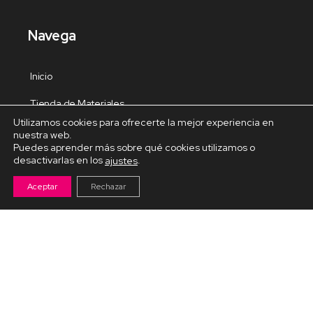
Navega
Inicio
Tienda de Materiales
Utilizamos cookies para ofrecerte la mejor experiencia en
Panel de estudio
nuestra web.
Puedes aprender más sobre qué cookies utilizamos o
Contacto
desactivarlas en los
.
ajustes
Aceptar
Rechazar
Cursos Destacados
Curso de Goma Eva práctico
Arteva – Emprende con Goma Eva