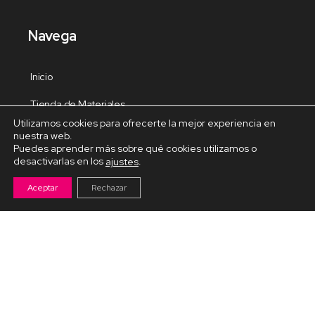
Navega
Inicio
Tienda de Materiales
Utilizamos cookies para ofrecerte la mejor experiencia en
Panel de estudio
nuestra web.
Puedes aprender más sobre qué cookies utilizamos o
Contacto
desactivarlas en los
.
ajustes
Aceptar
Rechazar
Cursos Destacados
Curso de Goma Eva práctico
Arteva – Emprende con Goma Eva