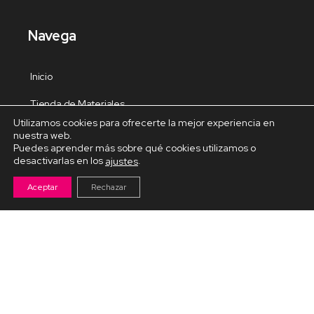
Navega
Inicio
Tienda de Materiales
Utilizamos cookies para ofrecerte la mejor experiencia en
Panel de estudio
nuestra web.
Puedes aprender más sobre qué cookies utilizamos o
Contacto
desactivarlas en los
.
ajustes
Aceptar
Rechazar
Cursos Destacados
Curso de Goma Eva práctico
Arteva – Emprende con Goma Eva