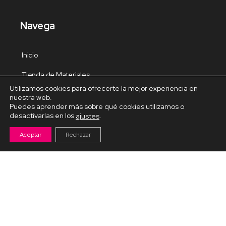
Navega
Inicio
Tienda de Materiales
Utilizamos cookies para ofrecerte la mejor experiencia en
Panel de estudio
nuestra web.
Puedes aprender más sobre qué cookies utilizamos o
Contacto
desactivarlas en los
.
ajustes
Aceptar
Rechazar
Cursos Destacados
Curso de Goma Eva práctico
Arteva – Emprende con Goma Eva