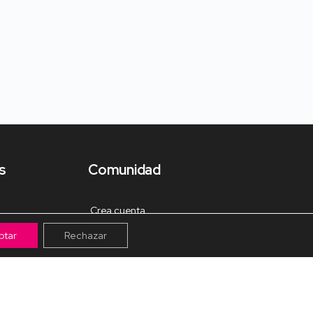
s
Comunidad
Crea cuenta
ptar
Rechazar
Tienda de Materiales
Mis pagos
Muro