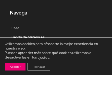
Navega
Inicio
Tienda de Materiales
Utilizamos cookies para ofrecerte la mejor experiencia en
Panel de estudio
nuestra web.
Puedes aprender más sobre qué cookies utilizamos o
Contacto
desactivarlas en los
.
ajustes
Aceptar
Rechazar
Cursos Destacados
Curso de Goma Eva práctico
Arteva – Emprende con Goma Eva