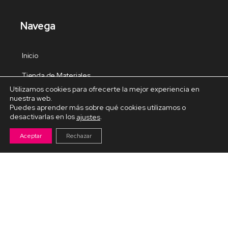
Navega
Inicio
Tienda de Materiales
Utilizamos cookies para ofrecerte la mejor experiencia en
Panel de estudio
nuestra web.
Puedes aprender más sobre qué cookies utilizamos o
Contacto
desactivarlas en los
.
ajustes
Aceptar
Rechazar
Cursos Destacados
Curso de Goma Eva práctico
Arteva – Emprende con Goma Eva