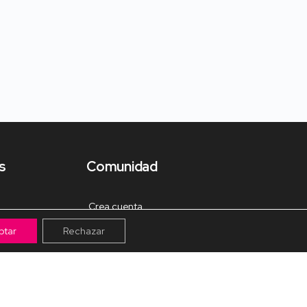
s
Comunidad
Crea cuenta
ptar
Rechazar
Tienda de Materiales
Mis pagos
Muro