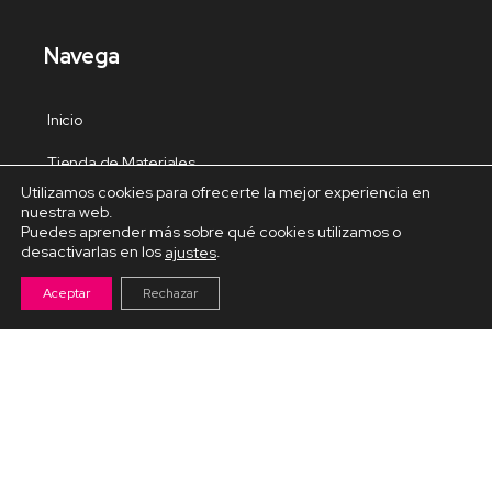
Navega
Inicio
Tienda de Materiales
Utilizamos cookies para ofrecerte la mejor experiencia en
Panel de estudio
nuestra web.
Puedes aprender más sobre qué cookies utilizamos o
Contacto
desactivarlas en los
.
ajustes
Aceptar
Rechazar
Cursos Destacados
Curso de Goma Eva práctico
Arteva – Emprende con Goma Eva