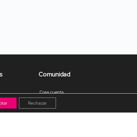
s
Comunidad
Crea cuenta
ptar
Rechazar
Tienda de Materiales
Mis pagos
Muro