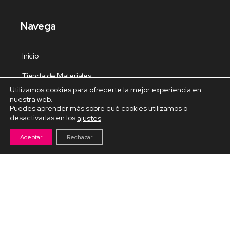
Navega
Inicio
Tienda de Materiales
Utilizamos cookies para ofrecerte la mejor experiencia en
Panel de estudio
nuestra web.
Puedes aprender más sobre qué cookies utilizamos o
Contacto
desactivarlas en los
.
ajustes
Aceptar
Rechazar
Cursos Destacados
Curso de Goma Eva práctico
Arteva – Emprende con Goma Eva