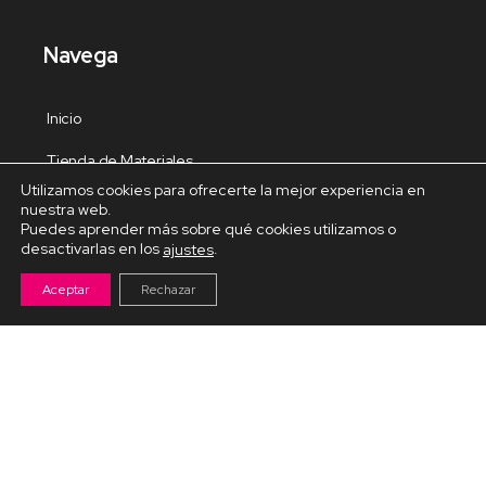
Navega
Inicio
Tienda de Materiales
Utilizamos cookies para ofrecerte la mejor experiencia en
Panel de estudio
nuestra web.
Puedes aprender más sobre qué cookies utilizamos o
Contacto
desactivarlas en los
.
ajustes
Aceptar
Rechazar
Cursos Destacados
Curso de Goma Eva práctico
Arteva – Emprende con Goma Eva