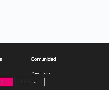
s
Comunidad
Crea cuenta
ptar
Rechazar
Tienda de Materiales
Mis pagos
Muro